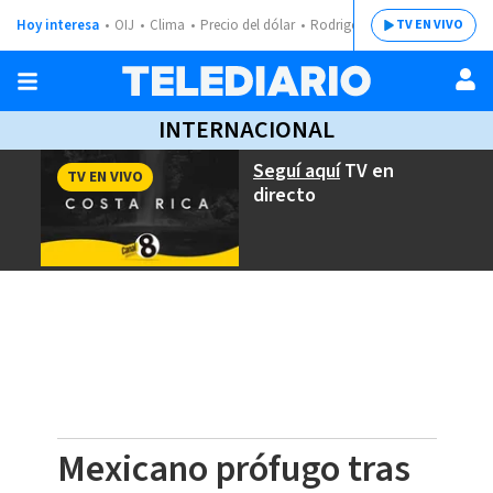
Hoy interesa
OIJ
Clima
Precio del dólar
Rodrigo Chaves
TV EN VIVO
INTERNACIONAL
Seguí aquí
TV en
TV EN VIVO
directo
Mexicano prófugo tras