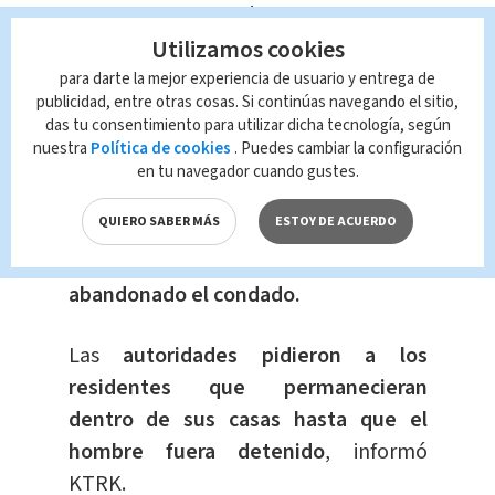
en ese momento.
Utilizamos cookies
Dijo que las autoridades creen que
para darte la mejor experiencia de usuario y entrega de
publicidad, entre otras cosas. Si continúas navegando el sitio,
saben quién es el atacante,
a quien
das tu consentimiento para utilizar dicha tecnología, según
describieron como oriundo de México.
nuestra
Política de cookies
. Puedes cambiar la configuración
en tu navegador cuando gustes.
La oficina del sheriff informó más
QUIERO SABER MÁS
ESTOY DE ACUERDO
tarde
en su página de Facebook que
se creía que el tirador había
abandonado el condado.
Las
autoridades pidieron a los
residentes que permanecieran
dentro de sus casas hasta que el
hombre fuera detenido
, informó
KTRK.