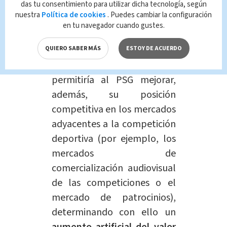
das tu consentimiento para utilizar dicha tecnología, según
nuestra
Política de cookies
. Puedes cambiar la configuración
A post shared by Paris Saint-Germain (@psg)
en tu navegador cuando gustes.
"Por otra parte, este mejor
QUIERO SABER MÁS
ESTOY DE ACUERDO
posicionamiento deportivo
permitiría al PSG mejorar,
además, su posición
competitiva en los
mercados
adyacentes a la competición
deportiva (por ejemplo, los
mercados de
comercialización audiovisual
de las competiciones o el
mercado de patrocinios),
determinando con ello un
aumento artificial del valor