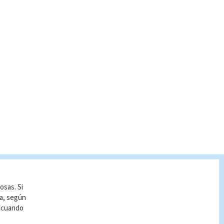
osas. Si
ía, según
r cuando