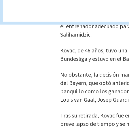
"Niko fue jugador del Bayern
como la estructura y el ADN
el entrenador adecuado para
Salihamidzic.
Kovac, de 46 años, tuvo una 
Bundesliga y estuvo en el Ba
No obstante, la decisión mar
del Bayern, que optó anter
banquillo como los ganador
Louis van Gaal, Josep Guardio
Tras su retirada, Kovac fue 
breve lapso de tiempo y se h