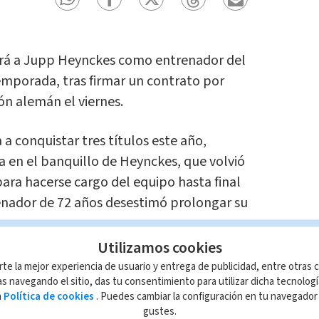
erá a Jupp Heynckes como entrenador del
mporada, tras firmar un contrato por
ón alemán el viernes.
 a conquistar tres títulos este año,
a en el banquillo de Heynckes, que volvió
para hacerse cargo del equipo hasta final
enador de 72 años desestimó prolongar su
Utilizamos cookies
trenador desde el 1 de julio de 2018", dijo
rte la mejor experiencia de usuario y entrega de publicidad, entre otras c
s navegando el sitio, das tu consentimiento para utilizar dicha tecnolog
r deportivo del Bayern, Hasan
a
Política de cookies
. Puedes cambiar la configuración en tu navegado
s un contrato por tres años".
gustes.