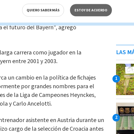
, conoce a la gente que está a cargo, así
QUIERO SABER MÁS
ESTOY DE ACUERDO
 del club. Estamos convencidos de que es
 el futuro del Bayern", agregó
LAS MÁ
larga carrera como jugador en la
yern entre 2001 y 2003.
ca un cambio en la política de fichajes
iormente por grandes nombres para el
es de la Liga de Campeones Heynckes,
la y Carlo Ancelotti.
entrenador asistente en Austria durante un
izo cargo de la selección de Croacia antes