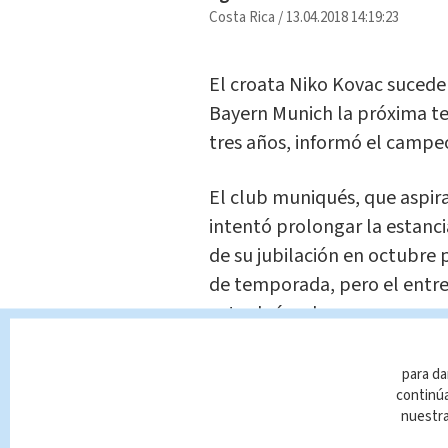
Costa Rica
/
13.04.2018 14:19:23
El croata Niko Kovac suced
Bayern Munich la próxima te
tres años, informó el campe
El club muniqués, que aspira
intentó prolongar la estanci
de su jubilación en octubre 
de temporada, pero el entr
actual vínculo.
"Niko Kovac será el nuevo en
para da
continúa
en un comunicado el directo
nuestr
Salihamidzic. "Ayer acordamo