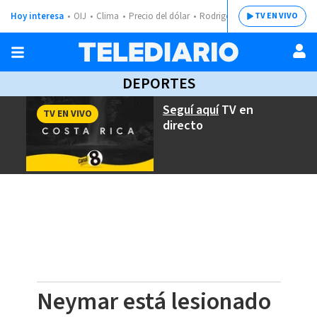
Hoy interesa
OIJ
Clima
Precio del dólar
Rodrigo Chaves
TV EN VIVO
DEPORTES
Seguí aquí
TV en
TV EN VIVO
directo
Neymar está lesionado