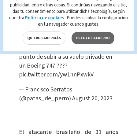
publicidad, entre otras cosas. Si continúas navegando el sitio,
das tu consentimiento para utilizar dicha tecnología, según
¿Ya reciclaron su plástico, cerraron la
nuestra
Política de cookies
. Puedes cambiar la configuración
llave del agua, separaron su basura y
en tu navegador cuando gustes.
no usaron popote?
QUIERO SABER MÁS
ESTOY DE ACUERDO
Apúrense porque Neymar está a
punto de subir a su vuelo privado en
un Boeing 747 ????
pic.twitter.com/yw1hnPxwkV
— Francisco Serratos
(@patas_de_perro)
August 20, 2023
El atacante brasileño de 31 años