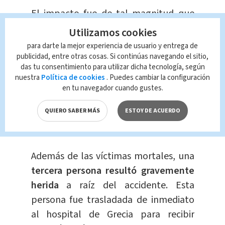
El impacto fue de tal magnitud que
dos personas perdieron la vida en el
Utilizamos cookies
lugar
del accidente.
para darte la mejor experiencia de usuario y entrega de
publicidad, entre otras cosas. Si continúas navegando el sitio,
das tu consentimiento para utilizar dicha tecnología, según
Se ha informado que se trata de dos
nuestra
Política de cookies
. Puedes cambiar la configuración
hombres, uno de
33 años y otro de 39
en tu navegador cuando gustes.
años
, aunque por el
momento
sus
QUIERO SABER MÁS
ESTOY DE ACUERDO
identidades no han sido reveladas
públicamente.
Además de las víctimas mortales, una
tercera persona resultó gravemente
herida
a raíz del accidente. Esta
persona fue trasladada de inmediato
al hospital de Grecia para recibir