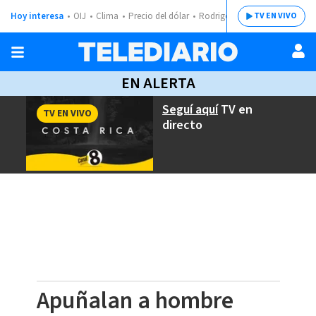
Hoy interesa
OIJ
Clima
Precio del dólar
Rodrigo Chaves
TV EN VIVO
EN ALERTA
Seguí aquí
TV en
TV EN VIVO
directo
Apuñalan a hombre