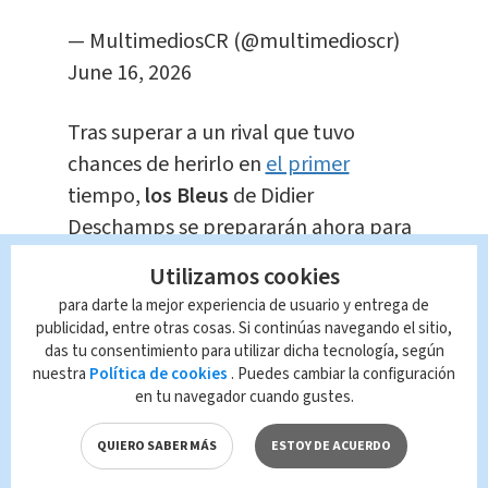
— MultimediosCR (@multimedioscr)
June 16, 2026
​Tras superar a un rival que tuvo
chances de herirlo en
el primer
tiempo,
los Bleus
de Didier
Deschamps se prepararán ahora para
chocar
contra Irak el lunes en
Utilizamos cookies
Filadelfia.
para darte la mejor experiencia de usuario y entrega de
publicidad, entre otras cosas. Si continúas navegando el sitio,
El
Senegal
de la estrella Sadio Mané
das tu consentimiento para utilizar dicha tecnología, según
nuestra
Política de cookies
. Puedes cambiar la configuración
tendrá un
duelo clave con la Noruega
en tu navegador cuando gustes.
de Erling Haaland
el mismo día en
East Rutherford, sede de la final del 19
QUIERO SABER MÁS
ESTOY DE ACUERDO
de julio. (AFP)