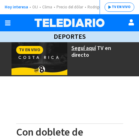
Hoy interesa
OIJ
Clima
Precio del dólar
Rodrigo Chaves
TV EN VIVO
DEPORTES
Seguí aquí
TV en
TV EN VIVO
directo
Con doblete de