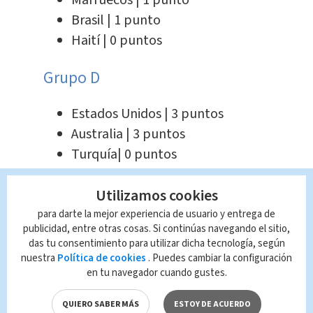
Marruecos | 1 punto
Brasil | 1 punto
Haití | 0 puntos
Grupo D
Estados Unidos | 3 puntos
Australia | 3 puntos
Turquía| 0 puntos
Paraguay | 0 puntos
Utilizamos cookies
Grupo E
para darte la mejor experiencia de usuario y entrega de
publicidad, entre otras cosas. Si continúas navegando el sitio,
das tu consentimiento para utilizar dicha tecnología, según
Alemania | 3 puntos
nuestra
Política de cookies
. Puedes cambiar la configuración
Costa de Marfil | 3 puntos
en tu navegador cuando gustes.
Ecuador | 0 puntos
QUIERO SABER MÁS
ESTOY DE ACUERDO
Curazao | 0 puntos