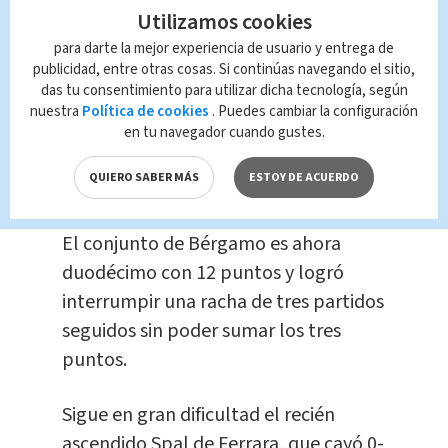
de permanencia.
Utilizamos cookies
para darte la mejor experiencia de usuario y entrega de
publicidad, entre otras cosas. Si continúas navegando el sitio,
Por su parte, el Atalanta se impuso
das tu consentimiento para utilizar dicha tecnología, según
por 1-0 ante el Bolonia, que venía de
nuestra
Política de cookies
. Puedes cambiar la configuración
tres victorias consecutivas, gracias a
en tu navegador cuando gustes.
un gol del danés Andreas Cornelius en
QUIERO SABER MÁS
ESTOY DE ACUERDO
el minuto 71.
El conjunto de Bérgamo es ahora
duodécimo con 12 puntos y logró
interrumpir una racha de tres partidos
seguidos sin poder sumar los tres
puntos.
Sigue en gran dificultad el recién
ascendido Spal de Ferrara, que cayó 0-