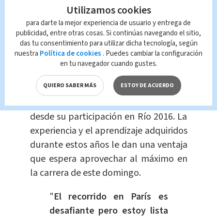
Utilizamos cookies
A post shared by Milagro Mena OLY ???????????? (@mila_mena)
para darte la mejor experiencia de usuario y entrega de
publicidad, entre otras cosas. Si continúas navegando el sitio,
das tu consentimiento para utilizar dicha tecnología, según
Mena ha estado preparándose
nuestra
Política de cookies
. Puedes cambiar la configuración
intensamente para esta competencia.
en tu navegador cuando gustes.
La prueba de ruta en París representa
QUIERO SABER MÁS
ESTOY DE ACUERDO
un nuevo reto y una
oportunidad
para
mostrar su crecimiento como ciclista
desde su participación en Río 2016. La
experiencia y el aprendizaje adquiridos
durante estos años le dan una ventaja
que espera aprovechar al máximo en
la carrera de este domingo.
"
El recorrido en París es
desafiante pero estoy lista