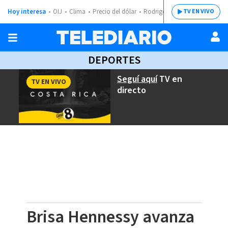
Hoy interesa
OIJ
Clima
Precio del dólar
Rodrigo Chaves
TV EN VIVO
DEPORTES
Seguí aquí
TV en
TV EN VIVO
directo
Brisa Hennessy avanza