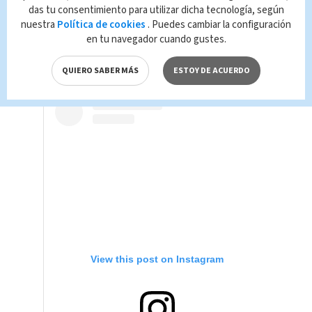
tenacidad y destreza de
Hennessy
le
das tu consentimiento para utilizar dicha tecnología, según
permitieron alcanzar una puntuación
nuestra
Política de cookies
. Puedes cambiar la configuración
en tu navegador cuando gustes.
final de 12.34, superando los 9.90 de su
rival portuguesa.
QUIERO SABER MÁS
ESTOY DE ACUERDO
View this post on Instagram