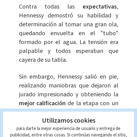
Contra todas las
expectativas
,
Hennessy demostró su habilidad y
determinación al tomar una gran ola,
quedando envuelta en el "tubo"
formado por el agua. La tensión era
palpable y todos esperaban que
cayera de su tabla.
Sin embargo, Hennessy salió en pie,
realizando maniobras que dejaron al
jurado impresionado y obteniendo la
mejor calificación
de la etapa con un
notable 7.67.
Utilizamos cookies
A pesar de las pocas olas favorables, la
para darte la mejor experiencia de usuario y entrega de
publicidad, entre otras cosas. Si continúas navegando el sitio,