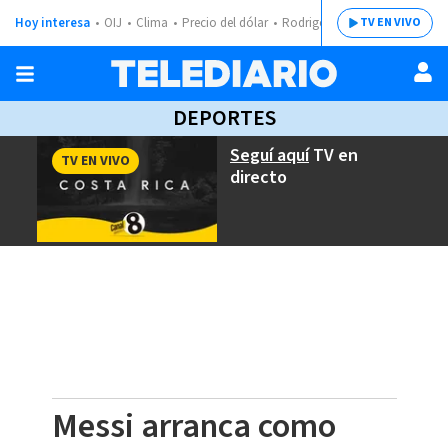
Hoy interesa
OIJ
Clima
Precio del dólar
Rodrigo Chaves
TV EN VIVO
DEPORTES
Seguí aquí
TV en
TV EN VIVO
directo
Messi arranca como