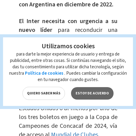
con Argentina en diciembre de 2022.
El Inter necesita con urgencia a su
nuevo líder
para reconducir una
nefasta temporada en la que ocupa el
Utilizamos cookies
último lugar de la MLS con 18 puntos
para darte la mejor experiencia de usuario y entrega de
en 22 partidos.
publicidad, entre otras cosas. Si continúas navegando el sitio,
das tu consentimiento para utilizar dicha tecnología, según
Ante las escasas opciones de pelear
nuestra
Política de cookies
. Puedes cambiar la configuración
en tu navegador cuando gustes.
por el campeonato
, la Leagues Cup
surge como la primera oportunidad
QUIERO SABER MÁS
ESTOY DE ACUERDO
de Messi de pugnar por un trofeo en
Estados Unidos o al menos por uno de
los tres boletos en juego a la Copa de
Campeones de Concacaf de 2024, vía
de acceso al
Mundial de Clubes.