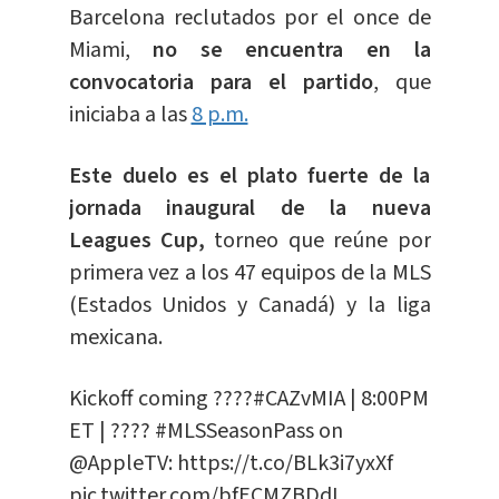
Barcelona reclutados por el once de
Miami,
no se encuentra en la
convocatoria para el partido
, que
iniciaba a las
8 p.m.
Este duelo es el plato fuerte de la
jornada inaugural de la nueva
Leagues Cup,
torneo que reúne por
primera vez a los 47 equipos de la MLS
(Estados Unidos y Canadá) y la liga
mexicana.
Kickoff coming ????
#CAZvMIA
| 8:00PM
ET | ????
#MLSSeasonPass
on
@AppleTV
:
https://t.co/BLk3i7yxXf
pic.twitter.com/bfECMZBDdI