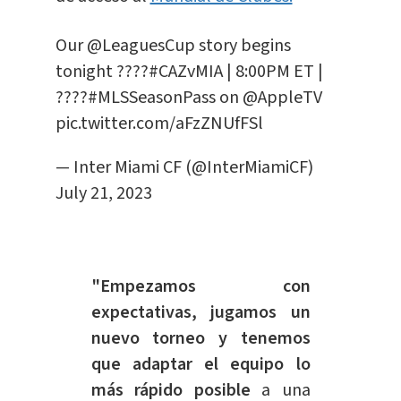
Our
@LeaguesCup
story begins
tonight ????
#CAZvMIA
| 8:00PM ET |
????
#MLSSeasonPass
on
@AppleTV
pic.twitter.com/aFzZNUfFSl
— Inter Miami CF (@InterMiamiCF)
July 21, 2023
"Empezamos con
expectativas, jugamos un
nuevo torneo y tenemos
que adaptar el equipo lo
más rápido posible
a una