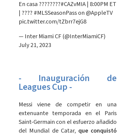
En casa ????????
#CAZvMIA
| 8:00PM ET
| ????
#MLSSeasonPass
on
@AppleTV
pic.twitter.com/tZbrr7ejG8
— Inter Miami CF (@InterMiamiCF)
July 21, 2023
- Inauguración de
Leagues Cup -
Messi viene de competir en una
extenuante temporada en el Paris
Saint-Germain con el esfuerzo añadido
del Mundial de Catar,
que conquistó