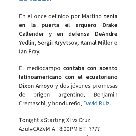
En el once definido por Martino
tenía
en la puerta el arquero Drake
Callender y en defensa DeAndre
Yedlin, Sergii Kryvtsov, Kamal Miller e
Ian Fray.
El mediocampo
contaba con acento
latinoamericano con el ecuatoriano
Dixon Arroy
o y dos jóvenes promesas
de origen argentino, Benjamin
Cremaschi, y hondureño,
David Ruiz.
Tonight’s Starting XI vs Cruz
Azul
#CAZvMIA
| 8:00PM ET |????