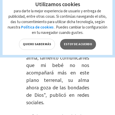
aceptar el propósito que
Utilizamos cookies
Isaac llegó a cumplir a
para darte la mejor experiencia de usuario y entrega de
nuestro lado."
publicidad, entre otras cosas. Si continúas navegando el sitio,
das tu consentimiento para utilizar dicha tecnología, según
nuestra
Política de cookies
. Puedes cambiar la configuración
"Te amo hijo, y las palabras
en tu navegador cuando gustes.
se quedan cortas para
expresar mis sentimientos
QUIERO SABER MÁS
ESTOY DE ACUERDO
por usted. Con el
dolor
de mi
alma, lamento comunicarles
que mi bebé no nos
acompañará más en este
plano terrenal, su alma
ahora goza de las bondades
de Dios", publicó en redes
sociales.