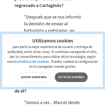
regresado a Cartaginés?
"Después que se nos informó
la decisión de enviar al
futbolista a préstamo, no
tuve la menor duda que
Utilizamos cookies
Cartaginés por ahora era lo
para darte la mejor experiencia de usuario y entrega de
mejor sumado que ese fue el
publicidad, entre otras cosas. Si continúas navegando el sitio,
das tu consentimiento para utilizar dicha tecnología, según
deseo del futbolista".
nuestra
Política de cookies
. Puedes cambiar la configuración
en tu navegador cuando gustes.
Desde que el futbolista llegó al país
ha marcado diferencia:
¿cuál cree
QUIERO SABER MÁS
ESTOY DE ACUERDO
usted que ha sido la clave del éxito
de él?
"Vamos a ver…Marcel desde