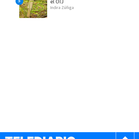
el OIJ
Indira Zúñiga