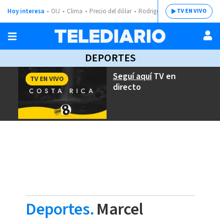
Hoy interesa
OIJ
Clima
Precio del dólar
Rodrigo Chaves
TV EN VIVO
DEPORTES
Seguí aquí
TV en
TV EN VIVO
directo
Deportes.
Marcel