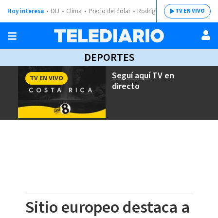
Hoy interesa
OIJ
Clima
Precio del dólar
Rodrigo Chaves
TV EN VIVO
DEPORTES
Seguí aquí
TV en
TV EN VIVO
directo
Sitio europeo destaca a