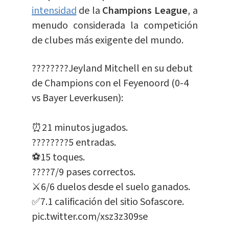
intensidad
de la
Champions League
, a
menudo considerada la competición
de clubes más exigente del mundo.
????????Jeyland Mitchell en su debut
de Champions con el Feyenoord (0-4
vs Bayer Leverkusen):
⏰21 minutos jugados.
????????5 entradas.
⚽️15 toques.
????7/9 pases correctos.
⚔️6/6 duelos desde el suelo ganados.
✅7.1 calificación del sitio Sofascore.
pic.twitter.com/xsz3z309se