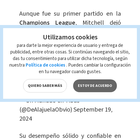
Aunque fue su primer partido en la
Champions League
, Mitchell dejó
claro que tiene el
talento
para
Utilizamos cookies
enfrentarse a algunos de los mejores
para darte la mejor experiencia de usuario y entrega de
equipos y jugadores del mundo.
publicidad, entre otras cosas. Si continúas navegando el sitio,
das tu consentimiento para utilizar dicha tecnología, según
nuestra
Política de cookies
. Puedes cambiar la configuración
Jeyland Mitchell debutando en
en tu navegador cuando gustes.
Champions League ????????❤️
pic.twitter.com/mJmgyoGacT
QUIERO SABER MÁS
ESTOY DE ACUERDO
— Un Manudo en Tibás
(@DeAlajuelaObvio)
September 19,
2024
Su desempeño sólido y confiable en