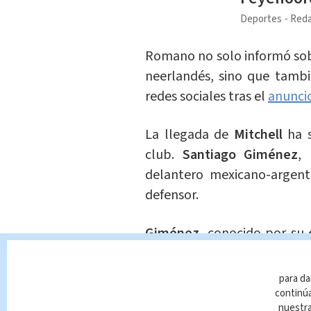
Deportes
Reda
Romano no solo informó sob
neerlandés, sino que tambi
redes sociales tras el
anunci
La llegada de
Mitchell
ha 
club.
Santiago Giménez
,
delantero mexicano-argenti
defensor.
Giménez
, conocido por su
partidos
durante la tempor
en la temporada 2023/2024,
para da
en redes sociales del club:
"
continúa
nuestr