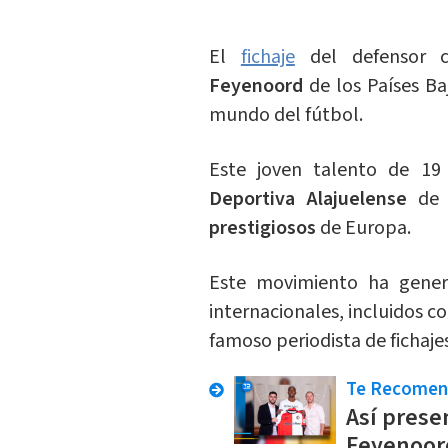
El
fichaje
del defensor c
Feyenoord
de los Países B
mundo del fútbol.
Este joven talento de 1
Deportiva Alajuelense
de 
prestigiosos
de Europa.
Este movimiento ha gene
internacionales, incluidos c
famoso periodista de fichaje
Te Recome
Así prese
Feyenoord