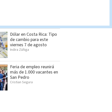
Pronóstico del tiempo
Costa Rica: Cómo estará
el clima HOY 7 de agosto
Indira Zúñiga
Dólar en Costa Rica: Tipo
de cambio para este
viernes 7 de agosto
Indira Zúñiga
Feria de empleo reunirá
más de 1.000 vacantes en
San Pedro
Cristian Segura