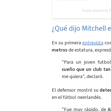
A post shared by
¿Qué dijo Mitchell 
En su primera
entrevista
con
metros
de estatura, expresó 
"Para un joven futbol
sueño que un club ta
me quiera", declaró.
El defensor mostró su
dete
en el fútbol neerlandés.
"Fue muy rápido, de
A