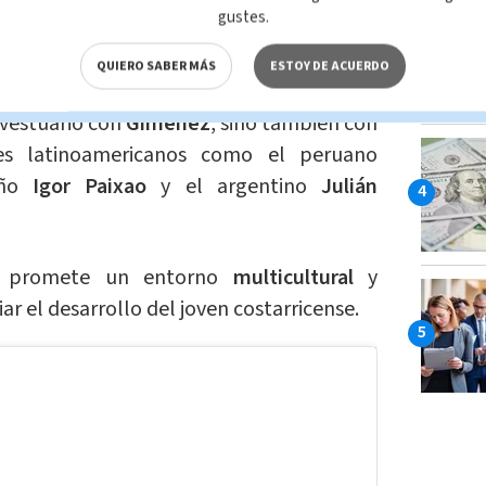
gustes.
iente acogedor
y la camaradería en el
QUIERO SABER MÁS
ESTOY DE ACUERDO
 vestuario con
Giménez
, sino también con
es latinoamericanos como el peruano
ño
Igor Paixao
y el argentino
Julián
promete un entorno
multicultural
y
r el desarrollo del joven costarricense.