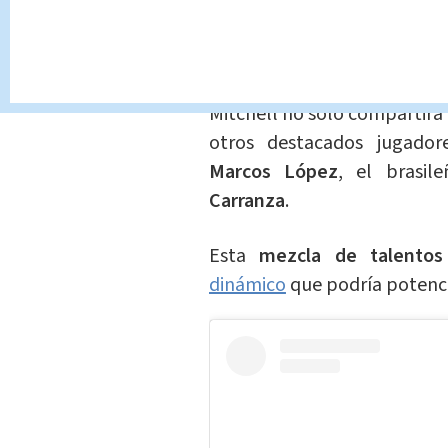
Este gesto subraya el
amb
equipo de
Róterdam
.
Mitchell no solo compartirá
otros destacados jugador
Marcos López
, el brasile
Carranza
.
Esta
mezcla de talentos
dinámico
que podría potencia