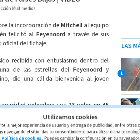
cción Multimedios
re la incorporación de
Mitchell
al equipo
én felicitó al
Feyenoord
a través de sus
o
oficial del fichaje.
LAS MÁ
sido recibida con entusiasmo dentro del
 una de las estrellas del
Feyenoord
y
no, dio una cálida bienvenida al joven
capacidad goleadora
con
23 goles en 45
ada 2022/2023 y
26 goles en 41 partidos
Utilizamos cookies
 mostró su apoyo a Mitchell comentando
rte la mejor experiencia de usuario y entrega de publicidad, entre otras c
¡Claroooo hermanooo!"
.
s navegando el sitio, das tu consentimiento para utilizar dicha tecnolog
a
Política de cookies
. Puedes cambiar la configuración en tu navegado