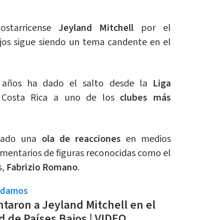
ostarricense
Jeyland Mitchell
por el
ajos sigue siendo un tema candente en el
9 años ha dado el salto desde la
Liga
Costa Rica a uno de los
clubes más
rado una
ola de reacciones
en medios
omentarios de figuras reconocidas como el
s,
Fabrizio Romano
.
ndamos
ntaron a Jeyland Mitchell en el
 de Países Bajos | VIDEO