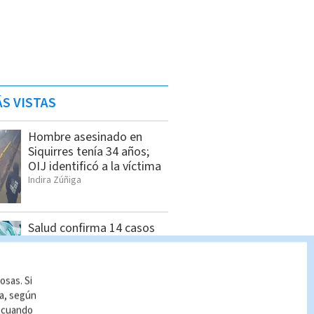
S VISTAS
Hombre asesinado en
Siquirres tenía 34 años;
OIJ identificó a la víctima
Indira Zúñiga
Salud confirma 14 casos
de hepatitis A y mantiene
vigilancia
Cristian Segura
osas. Si
ía, según
r cuando