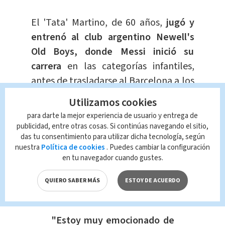
El 'Tata' Martino, de 60 años,
jugó y
entrenó al club argentino Newell's
Old Boys, donde Messi inició su
carrera
en las categorías infantiles,
antes de trasladarse al Barcelona a los
12 años.
Utilizamos cookies
para darte la mejor experiencia de usuario y entrega de
El club del sur de Florida
también
publicidad, entre otras cosas. Si continúas navegando el sitio,
espera fichar a otro excompañero de
das tu consentimiento para utilizar dicha tecnología, según
nuestra
Política de cookies
. Puedes cambiar la configuración
Messi
en el Barcelona, el volante
en tu navegador cuando gustes.
español Sergio Busquets, que también
fue dirigido por Martino en el equipo
QUIERO SABER MÁS
ESTOY DE ACUERDO
culé..
"Estoy muy emocionado de