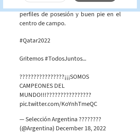
un equipo en el que se repiten los
perfiles de posesión y buen pie en el
centro de campo.
#Qatar2022
Gritemos
#TodosJuntos
...
????????????????¡¡¡SOMOS
CAMPEONES DEL
MUNDO!!!????????????????
pic.twitter.com/KoYnhTmeQC
— Selección Argentina ????????
(@Argentina)
December 18, 2022