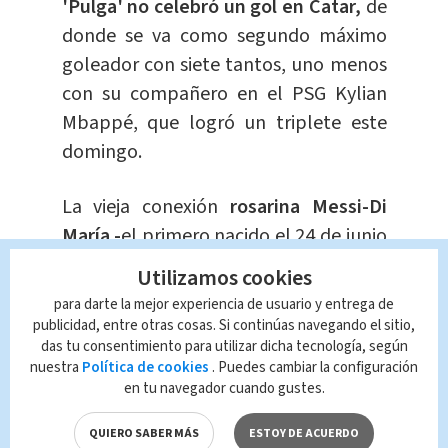
'Pulga' no celebró un gol en Catar,
de
donde se va como segundo máximo
goleador con siete tantos, uno menos
con su compañero en el PSG Kylian
Mbappé, que logró un triplete este
domingo.
La vieja conexión
rosarina Messi-Di
María -
el primero nacido el 24 de junio
de 1987, el segundo el 14 de febrero
Utilizamos cookies
de 1988- se había reactivado desde
para darte la mejor experiencia de usuario y entrega de
que Lionel Scaloni ofreció su equipo
publicidad, entre otras cosas. Si continúas navegando el sitio,
das tu consentimiento para utilizar dicha tecnología, según
titular.
nuestra
Política de cookies
. Puedes cambiar la configuración
en tu navegador cuando gustes.
El 10 miraba automáticamente al 11,
desborde y profundidad, un oasis para
QUIERO SABER MÁS
ESTOY DE ACUERDO