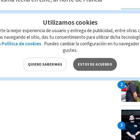
LAS MÁ
Utilizamos cookies
rte la mejor experiencia de usuario y entrega de publicidad, entre otras c
s navegando el sitio, das tu consentimiento para utilizar dicha tecnolog
Rusia
Mundial
Fútbol
a
Política de cookies
. Puedes cambiar la configuración en tu navegado
gustes.
n total o parcial del contenido de esta página, mismo
IO; su reproducción no autorizada constituye una
QUIERO SABER MÁS
ESTOY DE ACUERDO
rmidad con las leyes aplicables.