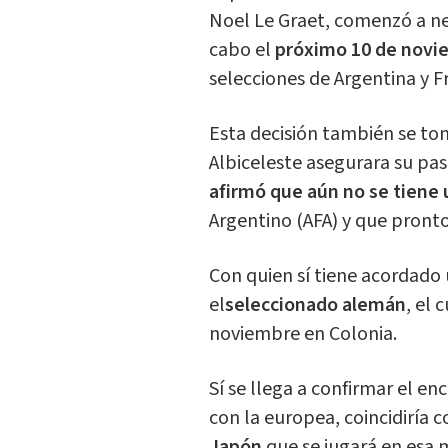
Noel Le Graet, comenzó a ne
cabo el
próximo 10 de novi
selecciones de Argentina y Fr
Esta decisión también se to
Albiceleste asegurara su pas
afirmó que aún no se tiene
Argentino (AFA) y que pront
Con quien sí tiene acordado
el
seleccionado alemán
, el 
noviembre en Colonia.
Sí se llega a confirmar el e
con la europea, coincidiría c
Japón
que se jugará en esa m