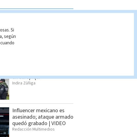
S VISTAS
osas. Si
Hombre asesinado en
ía, según
Siquirres tenía 34 años;
r cuando
OIJ identificó a la víctima
Indira Zúñiga
Alias ‘Diablo’ es detenido
en Sarapiquí
Indira Zúñiga
Influencer mexicano es
asesinado; ataque armado
quedó grabado | VIDEO
Redacción Multimedios