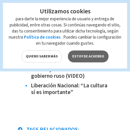
mil ucranianos que han huido del país
Utilizamos cookies
en busca de una zona segura.
para darte la mejor experiencia de usuario y entrega de
publicidad, entre otras cosas. Si continúas navegando el sitio,
Te recomiendo...
das tu consentimiento para utilizar dicha tecnología, según
Muere montador tras recibir
nuestra
Política de cookies
. Puedes cambiar la configuración
patada de toro en Garabito
en tu navegador cuando gustes.
Saprissa gana 2-1 ante Guadalupe
QUIERO SABER MÁS
ESTOY DE ACUERDO
"Anonymous" declara ciberguerra
a Putin y hackea canales del
gobierno ruso (VIDEO)
Liberación Nacional: “La cultura
sí es importante”
TAGS RELACIONADOS: