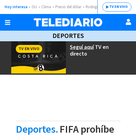
Hoy interesa
OIJ
Clima
Precio del dólar
Rodrigo Chaves
TV EN VIVO
DEPORTES
Seguí aquí
TV en
TV EN VIVO
directo
Deportes.
FIFA prohíbe