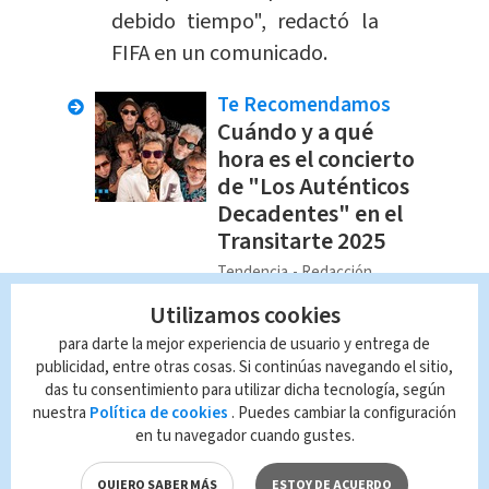
debido tiempo", redactó la
FIFA en un comunicado.
Te Recomendamos
Cuándo y a qué
hora es el concierto
de "Los Auténticos
Decadentes" en el
Transitarte 2025
Tendencia
Redacción
Multimedios
Utilizamos cookies
para darte la mejor experiencia de usuario y entrega de
El Grupo Pachuca, propietario tanto
publicidad, entre otras cosas. Si continúas navegando el sitio,
das tu consentimiento para utilizar dicha tecnología, según
del Club León como del Pachuca, ha
nuestra
Política de cookies
. Puedes cambiar la configuración
expresado su
desacuerdo con la
en tu navegador cuando gustes.
decisión de la FIFA.
QUIERO SABER MÁS
ESTOY DE ACUERDO