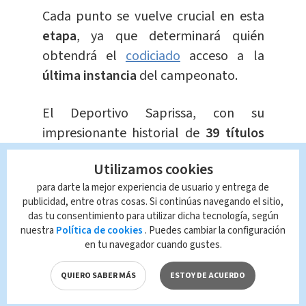
Cada punto se vuelve crucial en esta
etapa
, ya que determinará quién
obtendrá el
codiciado
acceso a la
última instancia
del campeonato.
El Deportivo Saprissa, con su
impresionante historial de
39 títulos
nacionales
y su actual condición de
Utilizamos cookies
tricampeones
, se encuentra en una
para darte la mejor experiencia de usuario y entrega de
posición privilegiada para alcanzar un
publicidad, entre otras cosas. Si continúas navegando el sitio,
logro mayúsculo: ganar
cuatro ligas
das tu consentimiento para utilizar dicha tecnología, según
consecutivas
y así alcanzar la
nuestra
Política de cookies
. Puedes cambiar la configuración
en tu navegador cuando gustes.
emblemática marca de
40
campeonatos.
QUIERO SABER MÁS
ESTOY DE ACUERDO