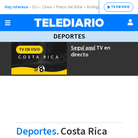
Hoy interesa
OIJ
Clima
Precio del dólar
Rodrigo Chaves
TV EN VIVO
DEPORTES
Seguí aquí
TV en
TV EN VIVO
directo
Deportes.
Costa Rica