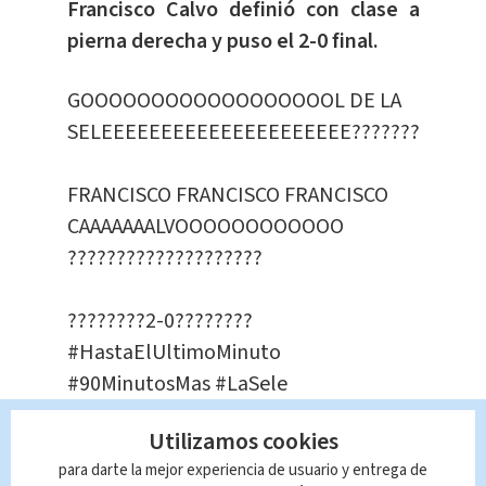
Francisco Calvo definió con clase a
pierna derecha y puso el 2-0 final.
GOOOOOOOOOOOOOOOOOOL DE LA
SELEEEEEEEEEEEEEEEEEEEEE??????????????
FRANCISCO FRANCISCO FRANCISCO
CAAAAAAALVOOOOOOOOOOOO
????????????????????
????????2-0????????
#HastaElUltimoMinuto
#90MinutosMas
#LaSele
pic.twitter.com/MihIOjkRvj
Utilizamos cookies
— FEDEFUTBOL Costa Rica
para darte la mejor experiencia de usuario y entrega de