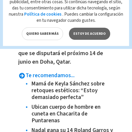
publicidad, entre otras cosas. Si continúas navegando el sitio,
(@fedefutbolcrc)
June 5, 2022
das tu consentimiento para utilizar dicha tecnología, según
nuestra
Política de cookies
. Puedes cambiar la configuración
en tu navegador cuando gustes.
QUIERO SABER MÁS
ESTOY DE ACUERDO
Con esto,
la Tricolor se despide antes
del repechaje ante Nueva Zelanda
que se disputará el próximo 14 de
junio en Doha, Qatar.
Te recomendamos...
Mamá de Keyla Sánchez sobre
retoques estéticos: “Estoy
demasiado perfecta”
Ubican cuerpo de hombre en
cuneta en Chacarita de
Puntarenas
Nadal gana su 14 Roland Garros y