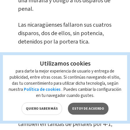
una muralla y obligó a los disparos de
penal.
Las nicaragüenses fallaron sus cuatros
disparos, dos de ellos, sin potencia,
detenidos por la portera tica.
Mientras Costa Rica metió dos de tres
Utilizamos cookies
disparos, con lo que revalidó la
para darte la mejor experiencia de usuario y entrega de
medalla de oro conseguida en los X
publicidad, entre otras cosas. Si continúas navegando el sitio,
Juegos Centroamericanos de San José
das tu consentimiento para utilizar dicha tecnología, según
nuestra
Política de cookies
. Puedes cambiar la configuración
2013.
en tu navegador cuando gustes.
El bronce se lo quedó Panamá, que
QUIERO SABER MÁS
ESTOY DE ACUERDO
más temprano derrotó a El Salvador,
también en tandas de penales por 4-1,