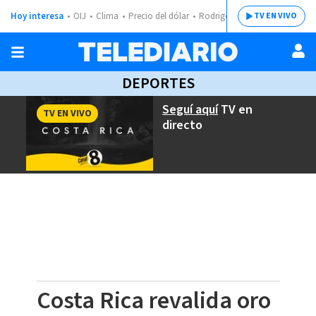
Hoy interesa
OIJ
Clima
Precio del dólar
Rodrigo Chaves
TV EN VIVO
DEPORTES
Seguí aquí
TV en
TV EN VIVO
directo
Costa Rica revalida oro