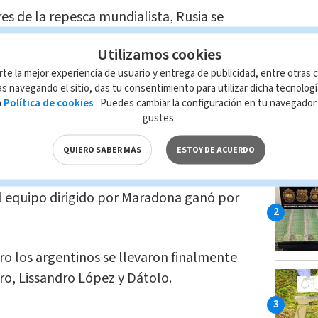
es de la repesca mundialista, Rusia se
e clasificó para el Mundial por los pelos
Utilizamos cookies
LAS MÁ
tido de las eliminatorias sudamericanas a
rte la mejor experiencia de usuario y entrega de publicidad, entre otras c
espués a España.
s navegando el sitio, das tu consentimiento para utilizar dicha tecnolog
a
Política de cookies
. Puedes cambiar la configuración en tu navegado
 toque para nuestra selección", dijo
gustes.
QUIERO SABER MÁS
ESTOY DE ACUERDO
ha jugado en una ocasión en territorio
el equipo dirigido por Maradona ganó por
ro los argentinos se llevaron finalmente
ero, Lissandro López y Dátolo.