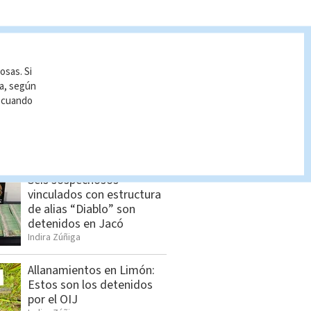
S VISTAS
osas. Si
ía, según
Dólar en Costa Rica: Tipo
r cuando
de cambio para este
jueves 6 de agosto
Indira Zúñiga
Seis sospechosos
vinculados con estructura
de alias “Diablo” son
detenidos en Jacó
Indira Zúñiga
Allanamientos en Limón:
Estos son los detenidos
por el OIJ