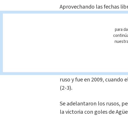
Aprovechando las fechas libr
enfrentará a Argentina, que s
al derrotar en el último par
para da
Ecuador (1-3), y tres días d
continúa
nuestr
"Serán dos buenas piedras de
Mutkó.
Hasta ahora, Argentina sólo 
ruso y fue en 2009, cuando 
(2-3).
Se adelantaron los rusos, pe
la victoria con goles de Agü