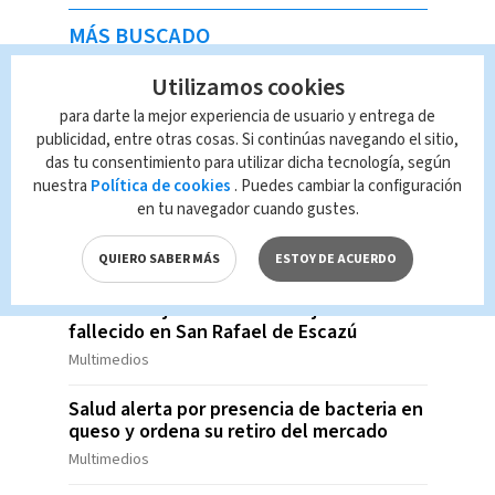
MÁS BUSCADO
Utilizamos cookies
Marcela Ugalde aclara que su estado de
salud es estable tras presentar una
para darte la mejor experiencia de usuario y entrega de
infección en su recuperación
publicidad, entre otras cosas. Si continúas navegando el sitio,
Multimedios
das tu consentimiento para utilizar dicha tecnología, según
nuestra
Política de cookies
. Puedes cambiar la configuración
Dos homicidios simultáneos sacuden
en tu navegador cuando gustes.
Barranca este fin de semana
QUIERO SABER MÁS
ESTOY DE ACUERDO
Multimedios
Un nuevo ajusticiamiento dejó un
fallecido en San Rafael de Escazú
Multimedios
Salud alerta por presencia de bacteria en
queso y ordena su retiro del mercado
Multimedios