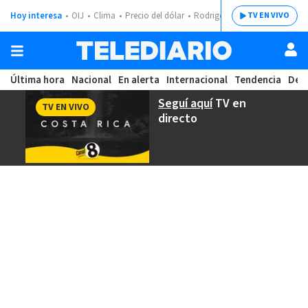
Hoy interesa
OIJ
Clima
Precio del dólar
Rodrigo Chaves
TV EN VIVO
Última hora
Nacional
En alerta
Internacional
Tendencia
Dep
Seguí aquí
TV en
TV EN VIVO
directo