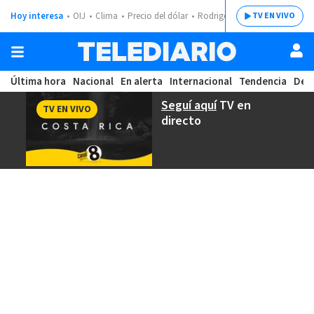
Hoy interesa
OIJ
Clima
Precio del dólar
Rodrigo Chaves
TV EN VIVO
Última hora
Nacional
En alerta
Internacional
Tendencia
Dep
Seguí aquí
TV en
TV EN VIVO
directo