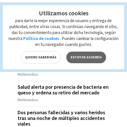
Marcela Ugalde aclara que su estado de
salud es estable tras presentar una
Utilizamos cookies
infección en su recuperación
para darte la mejor experiencia de usuario y entrega de
Multimedios
publicidad, entre otras cosas. Si continúas navegando el sitio,
das tu consentimiento para utilizar dicha tecnología, según
Dos homicidios simultáneos sacuden
nuestra
Política de cookies
. Puedes cambiar la configuración
Barranca este fin de semana
en tu navegador cuando gustes.
Multimedios
QUIERO SABER MÁS
ESTOY DE ACUERDO
Un nuevo ajusticiamiento dejó un
fallecido en San Rafael de Escazú
Multimedios
Salud alerta por presencia de bacteria en
queso y ordena su retiro del mercado
Multimedios
Dos personas fallecidas y varios heridos
tras una noche de múltiples accidentes
viales