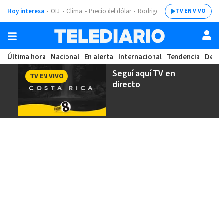
Hoy interesa
OIJ
Clima
Precio del dólar
Rodrigo Chaves
TV EN VIVO
Última hora
Nacional
En alerta
Internacional
Tendencia
Dep
Seguí aquí
TV en
TV EN VIVO
directo