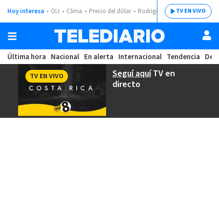
Hoy interesa
OIJ
Clima
Precio del dólar
Rodrigo Chaves
TV EN VIVO
Última hora
Nacional
En alerta
Internacional
Tendencia
Dep
Seguí aquí
TV en
TV EN VIVO
directo