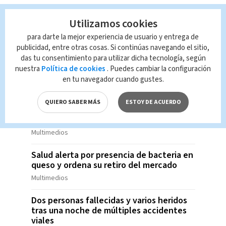
Marcela Ugalde aclara que su estado de
salud es estable tras presentar una
Utilizamos cookies
infección en su recuperación
para darte la mejor experiencia de usuario y entrega de
Multimedios
publicidad, entre otras cosas. Si continúas navegando el sitio,
das tu consentimiento para utilizar dicha tecnología, según
Dos homicidios simultáneos sacuden
nuestra
Política de cookies
. Puedes cambiar la configuración
Barranca este fin de semana
en tu navegador cuando gustes.
Multimedios
QUIERO SABER MÁS
ESTOY DE ACUERDO
Un nuevo ajusticiamiento dejó un
fallecido en San Rafael de Escazú
Multimedios
Salud alerta por presencia de bacteria en
queso y ordena su retiro del mercado
Multimedios
Dos personas fallecidas y varios heridos
tras una noche de múltiples accidentes
viales