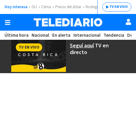
Hoy interesa
OIJ
Clima
Precio del dólar
Rodrigo Chaves
TV EN VIVO
Última hora
Nacional
En alerta
Internacional
Tendencia
Dep
Seguí aquí
TV en
TV EN VIVO
directo