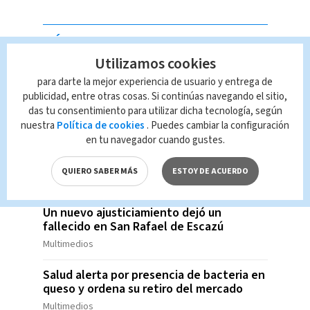
MÁS BUSCADO
Utilizamos cookies
Marcela Ugalde aclara que su estado de
para darte la mejor experiencia de usuario y entrega de
salud es estable tras presentar una
publicidad, entre otras cosas. Si continúas navegando el sitio,
infección en su recuperación
das tu consentimiento para utilizar dicha tecnología, según
Multimedios
nuestra
Política de cookies
. Puedes cambiar la configuración
en tu navegador cuando gustes.
Dos homicidios simultáneos sacuden
Barranca este fin de semana
QUIERO SABER MÁS
ESTOY DE ACUERDO
Multimedios
Un nuevo ajusticiamiento dejó un
fallecido en San Rafael de Escazú
Multimedios
Salud alerta por presencia de bacteria en
queso y ordena su retiro del mercado
Multimedios