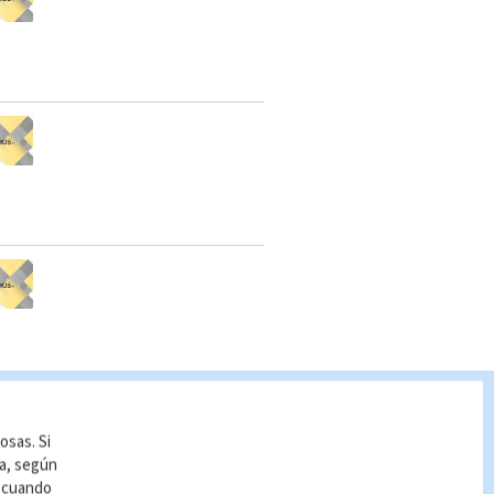
USCADO
osas. Si
ía, según
 es condenado a 24 años de
r cuando