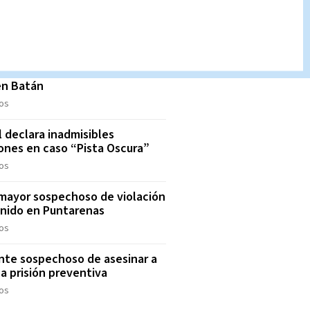
por violación contra su sobrino
os
a solicitará medidas cautelares
sospechosos por homicidio de
 en Batán
os
l declara inadmisibles
ones en caso “Pista Oscura”
os
mayor sospechoso de violación
nido en Puntarenas
os
nte sospechoso de asesinar a
 a prisión preventiva
os