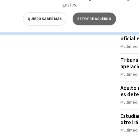
cárcel 
gustes.
Multimedi
QUIERO SABER MÁS
ESTOY DE ACUERDO
Fiscalí
contra 
oficial
Multimedi
Tribuna
apelaci
Multimedi
Adulto 
es dete
Multimedi
Estudia
otro irá
Multimedi