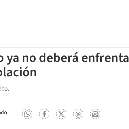
 ya no deberá enfrenta
olación
lto.
ndo