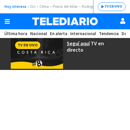
Hoy interesa
OIJ
Clima
Precio del dólar
Rodrigo Chaves
TV EN VIVO
Última hora
Nacional
En alerta
Internacional
Tendencia
Dep
Seguí aquí
TV en
TV EN VIVO
directo