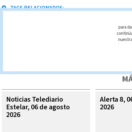
TAGS RELACIONADOS:
Celular
Celulares
para da
continúa
nuestr
Queda prohibida la reproducción total o parcial del contenido
autorizada constituye una infracción y un delito de conformidad 
MÁ
Noticias Telediario
Alerta 8, 
Estelar, 06 de agosto
2026
2026