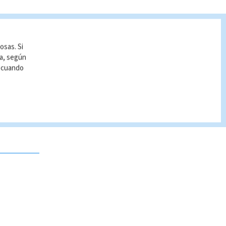
osas. Si
ía, según
r cuando
 no