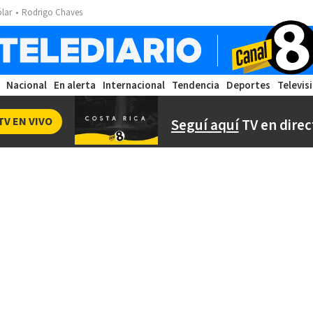
ólar
Rodrigo Chaves
Nacional
En alerta
Internacional
Tendencia
Deportes
Televis
TV EN VIVO
Seguí aquí
TV en direc