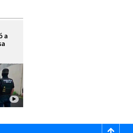
ó a
sa