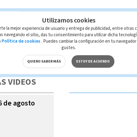
Utilizamos cookies
rte la mejor experiencia de usuario y entrega de publicidad, entre otras c
s navegando el sitio, das tu consentimiento para utilizar dicha tecnolog
a
Política de cookies
. Puedes cambiar la configuración en tu navegado
gustes.
 de esta página, mismo que es propiedad de TELEDIARIO; su reproducción
con las leyes aplicables.
QUIERO SABER MÁS
ESTOY DE ACUERDO
S VIDEOS
06 de agosto