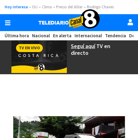
Hoy interesa
OIJ
Clima
Precio del dólar
Rodrigo Chaves
Última hora
Nacional
En alerta
Internacional
Tendencia
Dep
Seguí aquí
TV en
TV EN VIVO
directo