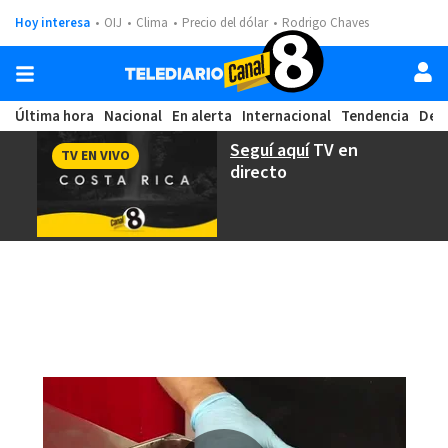
Hoy interesa
OIJ
Clima
Precio del dólar
Rodrigo Chaves
Última hora
Nacional
En alerta
Internacional
Tendencia
Dep
Seguí aquí
TV en
TV EN VIVO
directo