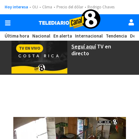
Hoy interesa
OIJ
Clima
Precio del dólar
Rodrigo Chaves
Última hora
Nacional
En alerta
Internacional
Tendencia
Dep
Seguí aquí
TV en
TV EN VIVO
directo