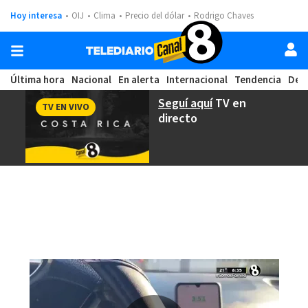
Hoy interesa
OIJ
Clima
Precio del dólar
Rodrigo Chaves
Última hora
Nacional
En alerta
Internacional
Tendencia
Dep
Seguí aquí
TV en
TV EN VIVO
directo