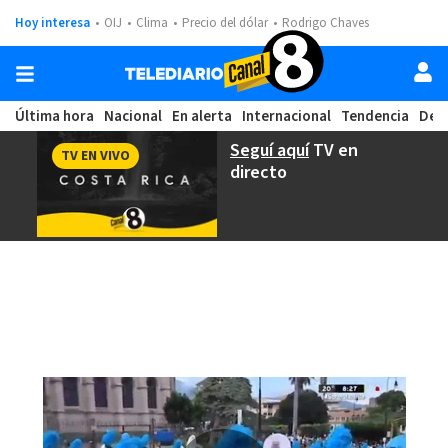
Hoy interesa
OIJ
Clima
Precio del dólar
Rodrigo Chaves
Última hora
Nacional
En alerta
Internacional
Tendencia
Dep
Seguí aquí
TV en
TV EN VIVO
directo