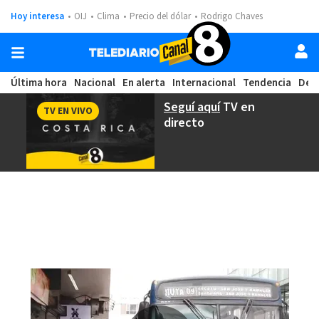
Hoy interesa
OIJ
Clima
Precio del dólar
Rodrigo Chaves
Última hora
Nacional
En alerta
Internacional
Tendencia
Dep
Seguí aquí
TV en
TV EN VIVO
directo