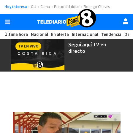
Hoy interesa
OIJ
Clima
Precio del dólar
Rodrigo Chaves
Última hora
Nacional
En alerta
Internacional
Tendencia
Dep
Seguí aquí
TV en
TV EN VIVO
directo