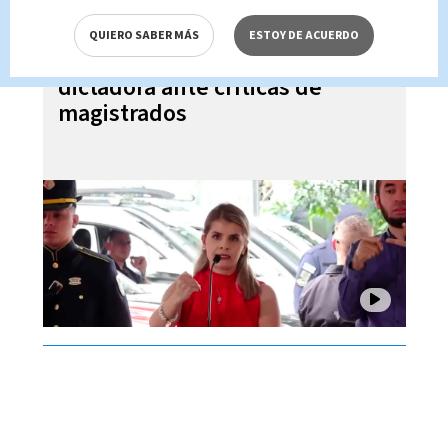
QUIERO SABER MÁS
ESTOY DE ACUERDO
Laura Fernández niega ser
dictadora ante críticas de
magistrados