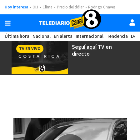
Hoy interesa
OIJ
Clima
Precio del dólar
Rodrigo Chaves
Última hora
Nacional
En alerta
Internacional
Tendencia
Dep
Seguí aquí
TV en
TV EN VIVO
directo