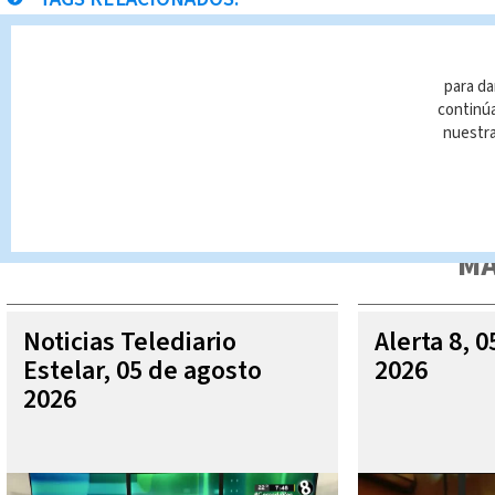
agua
Noticias Telediario
Paula Brenes
para da
continúa
nuestr
Queda prohibida la reproducción total o parcial del contenido
autorizada constituye una infracción y un delito de conformidad 
MÁ
Noticias Telediario
Alerta 8, 
Estelar, 05 de agosto
2026
2026