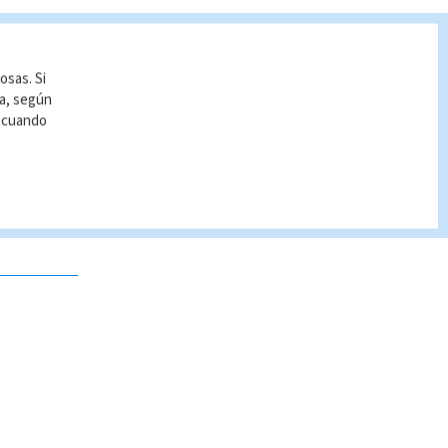
osas. Si
ía, según
r cuando
 no