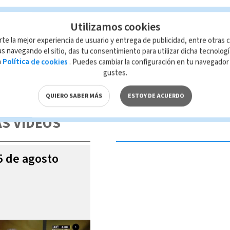
Utilizamos cookies
rte la mejor experiencia de usuario y entrega de publicidad, entre otras c
s navegando el sitio, das tu consentimiento para utilizar dicha tecnolog
a
Política de cookies
. Puedes cambiar la configuración en tu navegado
gustes.
 de esta página, mismo que es propiedad de TELEDIARIO; su reproducción
con las leyes aplicables.
QUIERO SABER MÁS
ESTOY DE ACUERDO
S VIDEOS
05 de agosto