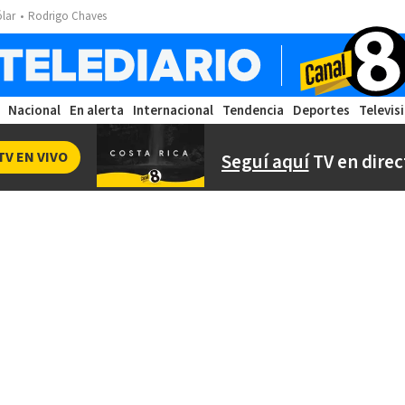
ólar
Rodrigo Chaves
Nacional
En alerta
Internacional
Tendencia
Deportes
Televis
TV EN VIVO
Seguí aquí
TV en direc