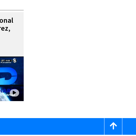
ional
rez,