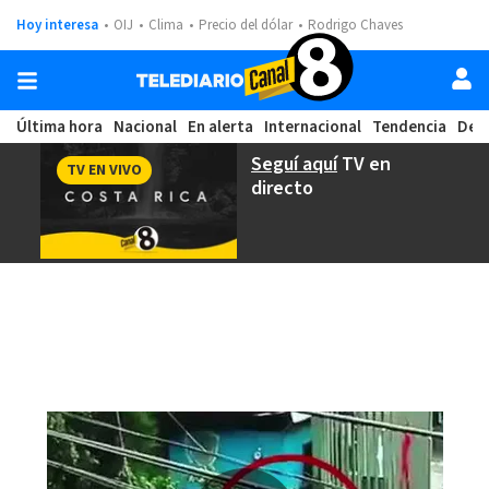
Hoy interesa
OIJ
Clima
Precio del dólar
Rodrigo Chaves
Última hora
Nacional
En alerta
Internacional
Tendencia
Dep
Seguí aquí
TV en
TV EN VIVO
directo