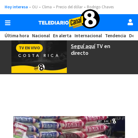
Hoy interesa
OIJ
Clima
Precio del dólar
Rodrigo Chaves
Última hora
Nacional
En alerta
Internacional
Tendencia
Dep
Seguí aquí
TV en
TV EN VIVO
directo