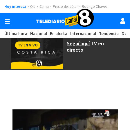
Hoy interesa
OIJ
Clima
Precio del dólar
Rodrigo Chaves
Última hora
Nacional
En alerta
Internacional
Tendencia
Dep
Seguí aquí
TV en
TV EN VIVO
directo