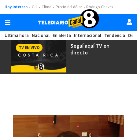
Hoy interesa
OIJ
Clima
Precio del dólar
Rodrigo Chaves
Última hora
Nacional
En alerta
Internacional
Tendencia
Dep
Seguí aquí
TV en
TV EN VIVO
directo