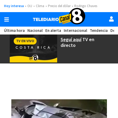
Hoy interesa
OIJ
Clima
Precio del dólar
Rodrigo Chaves
Última hora
Nacional
En alerta
Internacional
Tendencia
Dep
Seguí aquí
TV en
TV EN VIVO
directo