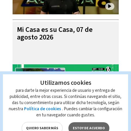
Mi Casa es su Casa, 07 de
agosto 2026
Utilizamos cookies
para darte la mejor experiencia de usuario y entrega de
publicidad, entre otras cosas. Si continúas navegando el sitio,
das tu consentimiento para utilizar dicha tecnología, según
nuestra
Política de cookies
. Puedes cambiar la configuración
en tu navegador cuando gustes.
Telediario En Directo con Paula
Brenes, 07 de agosto 2026
QUIERO SABER MÁS
ESTOY DE ACUERDO