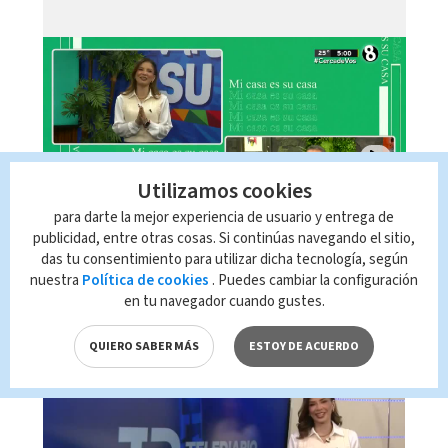
Utilizamos cookies
para darte la mejor experiencia de usuario y entrega de
Telediario En Directo con Paula
publicidad, entre otras cosas. Si continúas navegando el sitio,
Brenes, 07 de agosto 2026
das tu consentimiento para utilizar dicha tecnología, según
nuestra
Política de cookies
. Puedes cambiar la configuración
en tu navegador cuando gustes.
QUIERO SABER MÁS
ESTOY DE ACUERDO