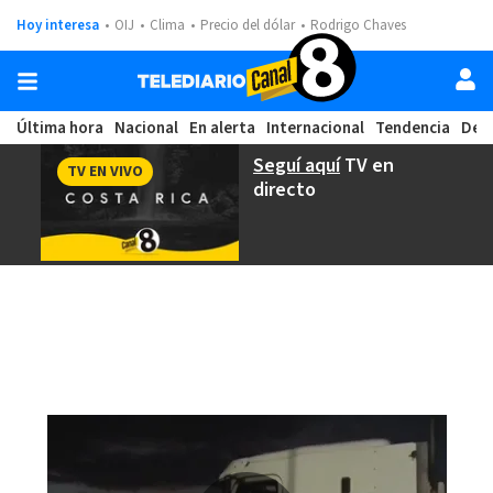
Hoy interesa
OIJ
Clima
Precio del dólar
Rodrigo Chaves
Última hora
Nacional
En alerta
Internacional
Tendencia
Dep
Seguí aquí
TV en
TV EN VIVO
directo