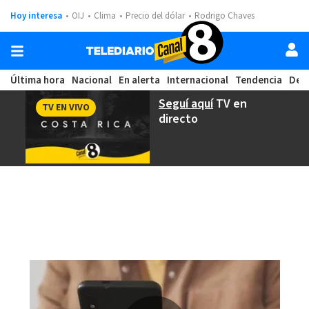
Hoy interesa
OIJ
Clima
Precio del dólar
Rodrigo Chaves
Última hora
Nacional
En alerta
Internacional
Tendencia
Dep
Seguí aquí
TV en
TV EN VIVO
directo