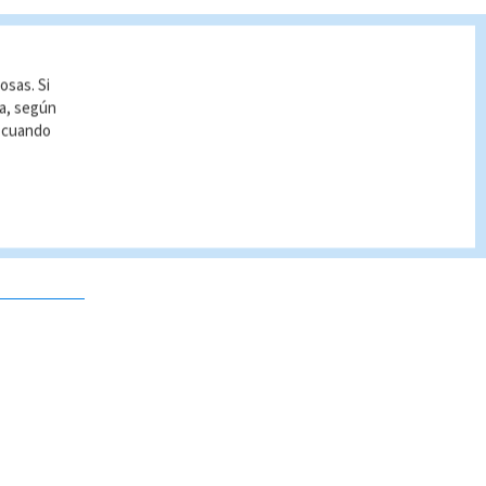
osas. Si
ía, según
r cuando
 no