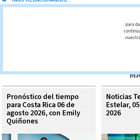
Riteve
para da
continúa
nuestr
Queda prohibida la reproducción total o parcial del contenido
autorizada constituye una infracción y un delito de conformidad 
MÁ
Pronóstico del tiempo
Noticias T
para Costa Rica 06 de
Estelar, 0
agosto 2026, con Emily
2026
Quiñones