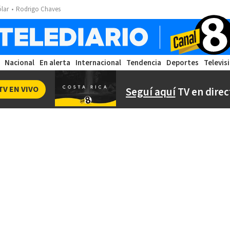
ólar
Rodrigo Chaves
Nacional
En alerta
Internacional
Tendencia
Deportes
Televis
TV EN VIVO
Seguí aquí
TV en direc