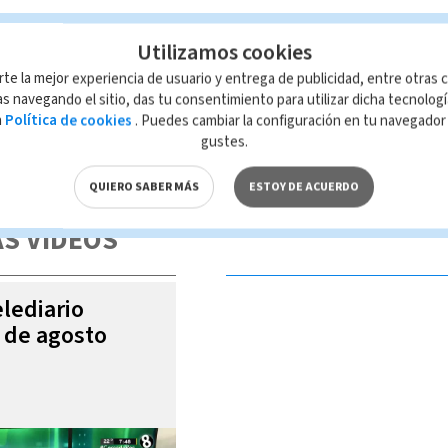
Utilizamos cookies
rte la mejor experiencia de usuario y entrega de publicidad, entre otras c
s navegando el sitio, das tu consentimiento para utilizar dicha tecnolog
a
Política de cookies
. Puedes cambiar la configuración en tu navegado
gustes.
 de esta página, mismo que es propiedad de TELEDIARIO; su reproducción
con las leyes aplicables.
QUIERO SABER MÁS
ESTOY DE ACUERDO
S VIDEOS
elediario
5 de agosto